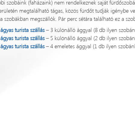
bbi szobáink (faházaink) nem rendelkeznek saját fürdőszobáv
erületén megtalálható tágas, közös fürdőt tudják igénybe v
a szobákban megszállók. Pár perc sétára található ez a szob
 ágyas turista szállás
– 3 különálló ággyal (8 db ilyen szobán
 ágyas turista szállás
– 5 különálló ággyal (2 db ilyen szobán
 ágyas turista szállás
– 4 emeletes ággyal (1 db ilyen szobán