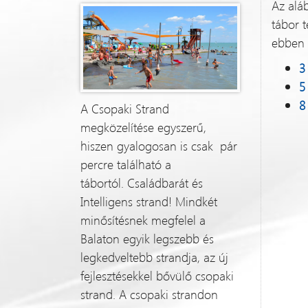
Az alá
tábor t
ebben 
3
5
8
A Csopaki Strand
megközelítése egyszerű,
hiszen gyalogosan is csak pár
percre található a
tábortól. Családbarát és
Intelligens strand! Mindkét
minősítésnek megfelel a
Balaton egyik legszebb és
legkedveltebb strandja, az új
fejlesztésekkel bővülő csopaki
strand. A csopaki strandon