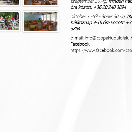
szeptember 30.-ig:
minden na
óra között: +36 20 240 3894
október 1.-től - április 30.-ig:
mi
hétköznap
9-16 óra között: +3
3894
e-mail:
info@csopakiudulofalu.
Facebook:
https://www.facebook.com/cso