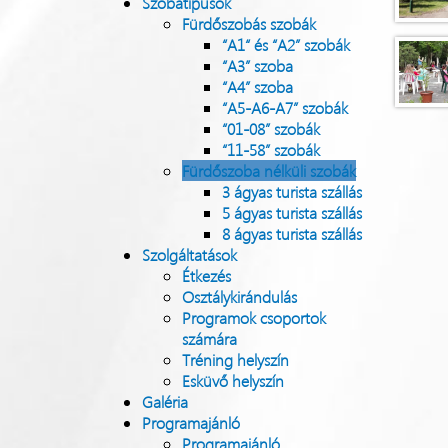
Szobatípusok
Fürdőszobás szobák
“A1“ és “A2” szobák
“A3” szoba
“A4” szoba
“A5-A6-A7” szobák
“01-08” szobák
“11-58” szobák
Fürdőszoba nélküli szobák
3 ágyas turista szállás
5 ágyas turista szállás
8 ágyas turista szállás
Szolgáltatások
Étkezés
Osztálykirándulás
Programok csoportok
számára
Tréning helyszín
Esküvő helyszín
Galéria
Programajánló
Programajánló