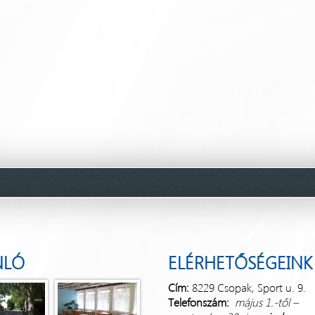
NLÓ
ELÉRHETŐSÉGEINK
Cím:
8229 Csopak, Sport u. 9.
Telefonszám:
május 1.-től –