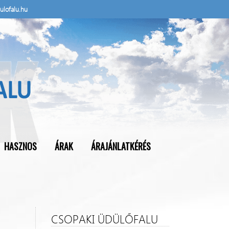
ulofalu.hu
HASZNOS
ÁRAK
ÁRAJÁNLATKÉRÉS
CSOPAKI ÜDÜLŐFALU