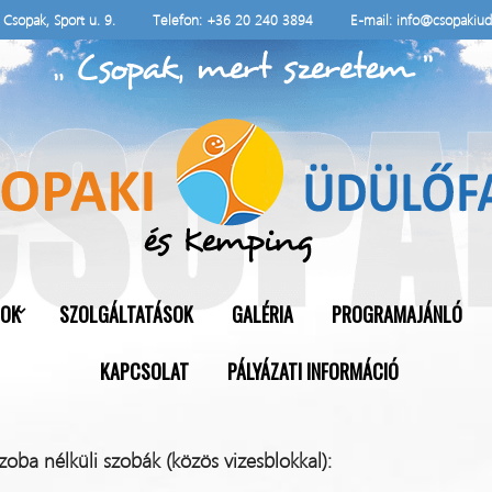
Csopak, Sport u. 9.
Telefon: +36 20 240 3894
E-mail: info@csopakiud
SOK
SZOLGÁLTATÁSOK
GALÉRIA
PROGRAMAJÁNLÓ
KAPCSOLAT
PÁLYÁZATI INFORMÁCIÓ
oba nélküli szobák (közös vizesblokkal):