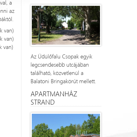
al, a
enni az
áktól.
k van)
k van)
k van)
Az Üdülőfalu Csopak egyik
legcsendesebb utcájában
található, közvetlenül a
Balatoni Bringakörút mellett.
APARTMANHÁZ
STRAND