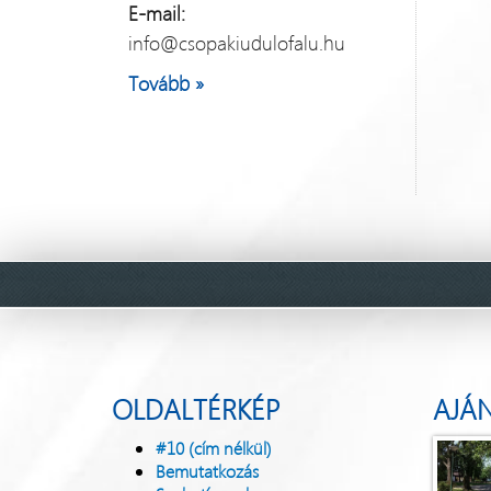
E-mail:
info@csopakiudulofalu.hu
Tovább »
OLDALTÉRKÉP
AJÁ
#10 (cím nélkül)
Bemutatkozás