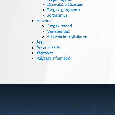
Látnivalók a közelben
Csopaki programok
Borturizmus
Hasznos
Csopaki strand
Menetrendek
Adatvédelmi nyilatkozat
Árak
Árajánlatkérés
Kapcsolat
Pályázati információ