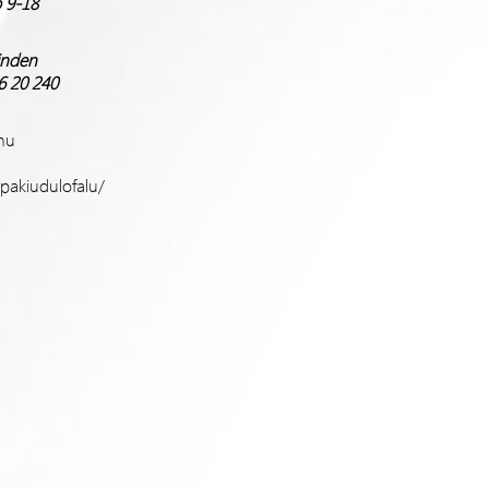
p
9-18
nden
6 20 240
hu
pakiudulofalu/