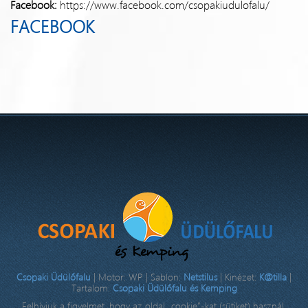
Facebook:
https://www.facebook.com/csopakiudulofalu/
FACEBOOK
Csopaki Üdülőfalu
| Motor: WP | Sablon:
Netstilus
| Kinézet:
K@tilla
|
Tartalom:
Csopaki Üdülőfalu és Kemping
Felhívjuk a figyelmet, hogy az oldal „cookie”-kat (sütiket) használ.