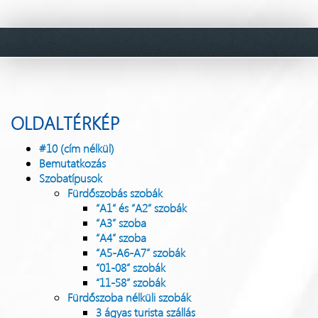
OLDALTÉRKÉP
#10 (cím nélkül)
Bemutatkozás
Szobatípusok
Fürdőszobás szobák
“A1“ és “A2” szobák
“A3” szoba
“A4” szoba
“A5-A6-A7” szobák
“01-08” szobák
“11-58” szobák
Fürdőszoba nélküli szobák
3 ágyas turista szállás