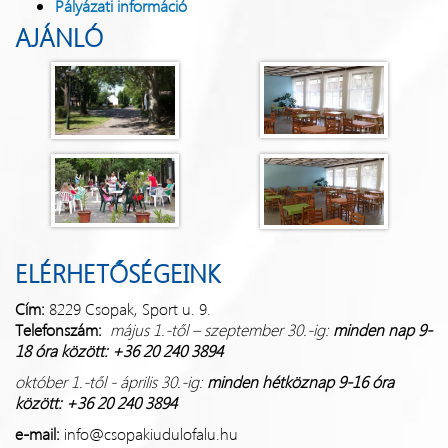
Pályázati információ
AJÁNLÓ
ELÉRHETŐSÉGEINK
Cím:
8229 Csopak, Sport u. 9.
Telefonszám:
május 1.-től – szeptember 30.-ig:
minden nap
9-
18 óra között: +36 20 240 3894
október 1.-től - április 30.-ig:
minden hétköznap
9-16 óra
között: +36 20 240 3894
e-mail:
info@csopakiudulofalu.hu